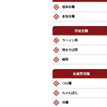
低加水麺
多加水麺
用途別麺
ラーメン用
焼きそば用
鍋用
各種専用麺
つけ麺
ちゃんぽん
冷麺