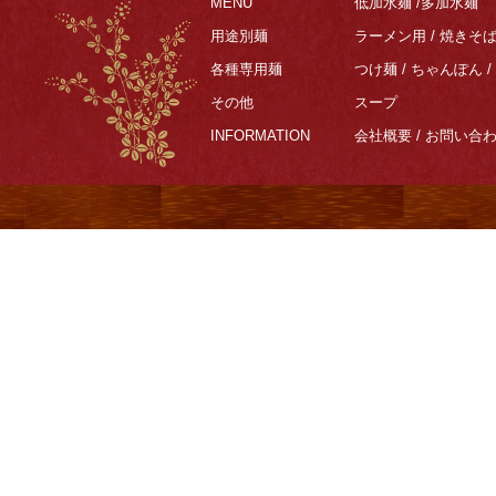
MENU
低加水麺
/
多加水麺
用途別麺
ラーメン用
/
焼きそ
各種専用麺
つけ麺
/
ちゃんぽん
/
その他
スープ
INFORMATION
会社概要
/
お問い合