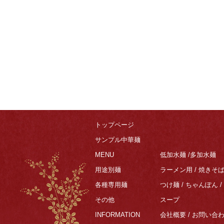
トップページ
サンプル中華麺
MENU
低加水麺
/
多加水麺
用途別麺
ラーメン用
/
焼きそ
各種専用麺
つけ麺
/
ちゃんぽん
/
その他
スープ
INFORMATION
会社概要
/
お問い合