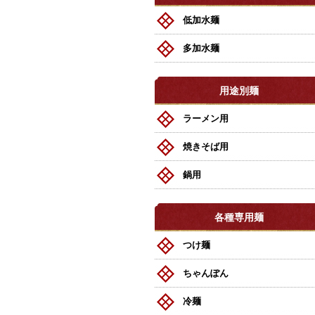
低加水麺
多加水麺
用途別麺
ラーメン用
焼きそば用
鍋用
各種専用麺
つけ麺
ちゃんぽん
冷麺